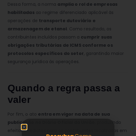
Dessa forma, a norma
amplia o rol de empresas
habilitadas
ao regime diferenciado aplicável às
operações de
transporte dutoviário e
armazenagem de etanol
. Como resultado, os
contribuintes incluídos passam a
cumprir suas
obrigações tributárias de ICMS conforme os
protocolos específicos do setor
, garantindo maior
segurança jurídica às operações.
Quando a regra passa a
valer
Por fim, o ato
entra em vigor na data de sua
publicação no Diário Oficial da União
, produzindo
efeitos imediatos para os contribuintes localizados em