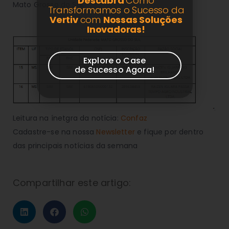
Descubra
Como
Mato Grosso do Sul.
Transformamos o Sucesso da
Vertiv
com
Nossas Soluções
Inovadoras!
Explore o Case
de Sucesso Agora!
Leitura na ínetgra da notícia:
Confaz
Cadastre-se na nossa
Newsletter
e fique por dentro
das principais notícias da semana
Compartilhar este artigo: