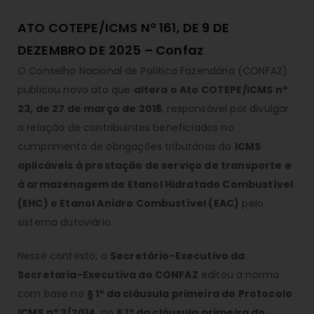
ATO COTEPE/ICMS Nº 161, DE 9 DE
DEZEMBRO DE 2025 – Confaz
O Conselho Nacional de Política Fazendária (CONFAZ)
publicou novo ato que
altera o Ato COTEPE/ICMS nº
23, de 27 de março de 2018
, responsável por divulgar
a relação de contribuintes beneficiados no
cumprimento de obrigações tributárias do
ICMS
aplicáveis à prestação de serviço de transporte e
à armazenagem de Etanol Hidratado Combustível
(EHC) e Etanol Anidro Combustível (EAC)
pelo
sistema dutoviário.
Nesse contexto, o
Secretário-Executivo da
Secretaria-Executiva do CONFAZ
editou a norma
com base no
§ 1º da cláusula primeira do Protocolo
ICMS nº 2/2014
, no
§ 1º da cláusula primeira do