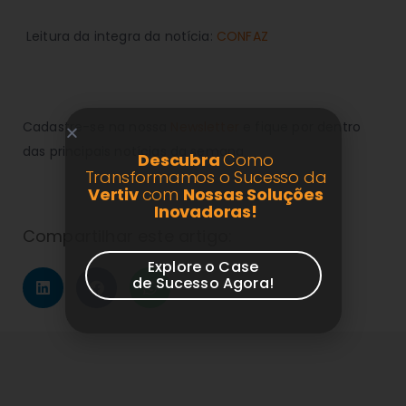
Leitura da integra da notícia:
CONFAZ
Cadastre-se na nossa
Newsletter
e fique por dentro
das principais notícias da semana
Descubra
Como
Transformamos o Sucesso da
Vertiv
com
Nossas Soluções
Inovadoras!
Compartilhar este artigo:
Explore o Case
de Sucesso Agora!