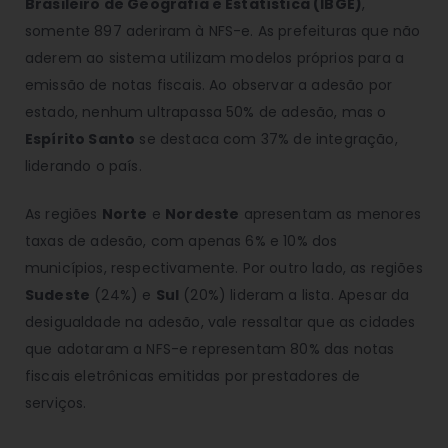
Brasileiro de Geografia e Estatística (IBGE)
,
somente 897 aderiram à NFS-e. As prefeituras que não
aderem ao sistema utilizam modelos próprios para a
emissão de notas fiscais. Ao observar a adesão por
estado, nenhum ultrapassa 50% de adesão, mas o
Espírito Santo
se destaca com 37% de integração,
liderando o país.
As regiões
Norte
e
Nordeste
apresentam as menores
taxas de adesão, com apenas 6% e 10% dos
municípios, respectivamente. Por outro lado, as regiões
Sudeste
(24%) e
Sul
(20%) lideram a lista. Apesar da
desigualdade na adesão, vale ressaltar que as cidades
que adotaram a NFS-e representam 80% das notas
fiscais eletrônicas emitidas por prestadores de
serviços.