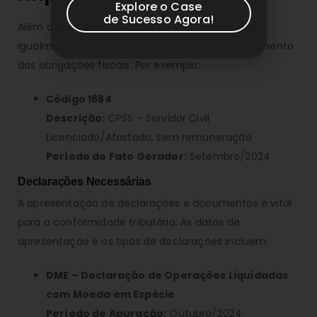
Explore o Case
de Sucesso Agora!
Além dos códigos, as datas de vencimento são
igualmente importantes para garantir o cumprimento
das obrigações fiscais. Por exemplo:
Código 1684
Descrição:
CPSS – Servidor Civil
Licenciado/Afastado, sem remuneração
Período do Fato Gerador:
Setembro/2024
Declarações Necessárias
A apresentação de declarações e documentos é vital
para a conformidade tributária. As datas de
apresentação e os tipos de declarações incluem:
DME – Declaração de Operações Liquidadas
com Moeda em Espécie
Período de Apuração:
Outubro/2024