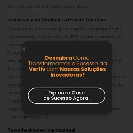
troca aumenta a transparência fiscal.
Iniciativas para Combater a Erosão Tributária
Como parte do esforço para ampliar a transparência
internacional, o secretário da RFB também assinou, na
mesma data, o MCAA para o Country by Country
Reporting (CbCR). O CbCR estabelece um modelo
Descubra
Como
adicional de intercâmbio automático de informações
Transformamos o Sucesso da
Vertiv
com
Nossas Soluções
tributárias. Nesse modelo, grandes grupos
Inovadoras!
multinacionais devem enviar anualmente informações
agregadas para as administrações tributárias de cada
Explore o Case
jurisdição em que atuam.
Esse modelo
integra o
de Sucesso Agora!
Projeto Base Erosion and Profit Shifting (BEPS) da
Organização para a Cooperação e Desenvolvimento
Econômico (OCDE).
Reconhecimento Internacional