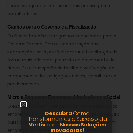
serão assegurados de forma mais precisa para os
trabalhadores.
Ganhos para o Governo e a Fiscalização
O eSocial também traz ganhos importantes para o
Governo Federal. Com a centralização das
informações, será possível realizar a fiscalização de
forma mais eficiente, por meio do cruzamento de
dados. Essa transparência facilita a verificação do
cumprimento das obrigações fiscais, trabalhistas e
previdenciárias.
Micro e Pequenas Empresas: A Inclusão no eSocial
O eSocial também atenderá aos micro e pequenos
Descubra
Como
empresários e aos Microempreendedores Individuais
Transformamos o Sucesso da
(MEI) a partir de julho de 2018, desde que possuam
Vertiv
com
Nossas Soluções
Inovadoras!
empregados. Para esse público, está sendo