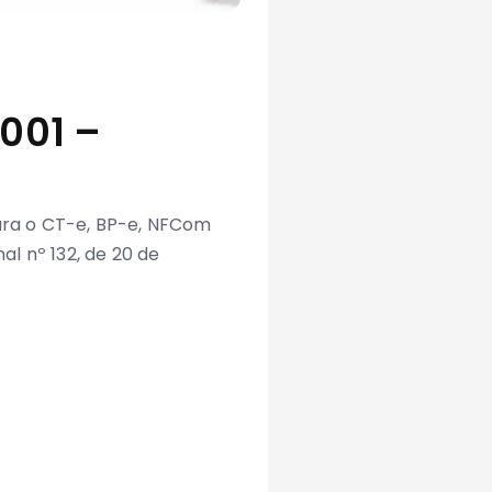
001 –
o
para o CT-e, BP-e, NFCom
l nº 132, de 20 de