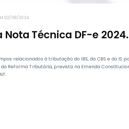
M 02/08/2024
 Nota Técnica DF-e 2024.
Descubra
Como Transformamos 
Sucesso da
Vertiv
com
Nossas
Soluções
Inovadoras!
ampos relacionados à tributação do IBS, da CBS e do IS 
a Reforma Tributária, prevista na Emenda Constituciona
NT.
Explore o Case de Sucesso Agora!